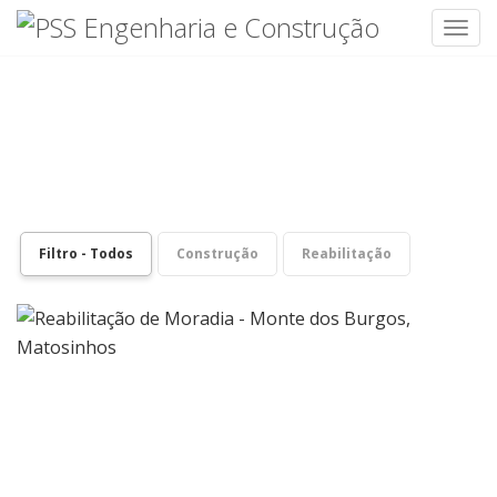
Toggl
Skip
to
content
PORTEFÓLIO
Filtro - Todos
Construção
Reabilitação